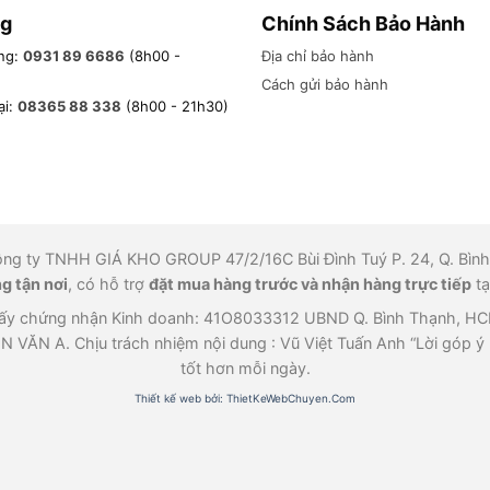
g
Chính Sách Bảo Hành
ng:
0931 89 6686
(8h00 -
Địa chỉ bảo hành
Cách gửi bảo hành
ại:
08365 88 338
(8h00 - 21h30)
ông ty TNHH GIÁ KHO GROUP 47/2/16C Bùi Đình Tuý P. 24, Q. Bình
g tận nơi
, có hỗ trợ
đặt mua hàng trước và nhận hàng trực tiếp
tạ
chứng nhận Kinh doanh: 41O8033312 UBND Q. Bình Thạnh, HCM cấ
VĂN A. Chịu trách nhiệm nội dung : Vũ Việt Tuấn Anh “Lời góp ý 
tốt hơn mỗi ngày.
Thiết kế web bởi: ThietKeWebChuyen.Com