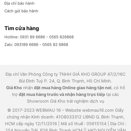
Địa chỉ bảo hành
Cách gửi bảo hành
– 01 dây nguồn tiêu chuẩn việt nam 2 chân
– 01 túi đựng
Tìm cửa hàng
Hotline: 0931 89 6686 - 0565 826868
– 01 Bộ đũa thìa inox có hộp sạch sẽ
Zalo: 093189 6686 - 0565 82 6868
– Dòng sản phẩm này được nhiều người đánh giá
cao bởi thời gian làm nóng đồ ăn nhanh chỉ mất 5
phút và nấu chín đồ ăn chỉ mất 30p.
Địa chỉ Văn Phòng Công ty TNHH GIÁ KHO GROUP 47/2/16C
– Chất liệu ngăn chứa thực phẩm đảm bảo sức
Bùi Đình Tuý P. 24, Q. Bình Thạnh, Hồ Chí Minh.
Giá Kho
nhận
đặt mua hàng Online giao hàng tận nơi
, có hỗ
khỏe người sử dụng, tách rời khỏi hộp nên dễ vệ
trợ
đặt mua hàng trước và nhận hàng trực tiếp
tại các
sinh.
Showroom Giá Kho trải nghiệm dịch vụ
* CÔNG DỤNG CỦA SẢN PHẨM:
© 2017-2023 WEBMAU 16 – Website webmau16.com Giấy
chứng nhận Kinh doanh: 41O8033312 UBND Q. Bình Thạnh,
– Dùng để nấu cơm, nấu chín thức ăn, hấp, luộc,
HCM cấp ngày 12/11/2016 | Mã số thuế : 05615154 | Địa Chỉ :
hâm nóng nhanh đồ ăn
254 Nguyễn Trãi. P26 Bình Thạnh HCM || HKD NGUYỄN VĂN