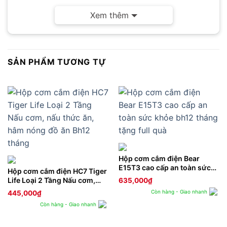
Xem thêm
– Sản phẩm đc bảo hành 12 tháng lỗi đổi do nhà
SX
THÔNG TIN SẢN PHẨM:
SẢN PHẨM TƯƠNG TỰ
Nhập khẩu và Đóng gói: CÔNG TY TNHH
TIGERLIFE VIỆT NAM
– Bộ sản phẩm bao gồm: hộp cơm 2 tầng + 2 hộp
inox + dây điện sử dụng nắp đựng đồ khô
– Bộ sản phẩm bao gồm: hộp cơm 3 tầng + 3 hộp
Hộp cơm cắm điện Bear
inox + dây điện có nắp chống trào
E15T3 cao cấp an toàn sức
Hộp cơm cắm điện HC7 Tiger
khỏe bh12 tháng tặng full
Life Loại 2 Tầng Nấu cơm,
635,000
₫
– Chất liệu: nhựa cao cấp + hộp inox chống rỉ SUS
quà
nấu thức ăn, hâm nóng đồ ăn
Còn hàng - Giao nhanh
445,000
₫
304
Bh12 tháng
Còn hàng - Giao nhanh
– Kích thước toàn hộp: 15 * 15* 15cm 2 tầng