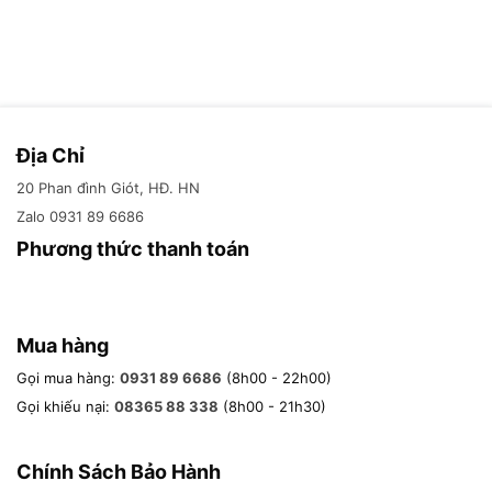
– Kích thước toàn hộp: 15 * 15* 20cm 3 tầng
– Dung tích: 2L 3 tầng- 1.3 lít 2 Tầng
– Công suất:250W
Địa Chỉ
– Điện áp: 220V – 50Hz
20 Phan đình Giót, HĐ. HN
Zalo 0931 89 6686
– Model: TIGERLIFE H1
Phương thức thanh toán
THÔNG TIN CẢNH BÁO
– Không rửa hay ngâm đáy phần điện vào nước
Mua hàng
Gọi mua hàng:
0931 89 6686
(8h00 - 22h00)
– Tránh xa tầm tay trẻ em
Gọi khiếu nại:
08365 88 338
(8h00 - 21h30)
– Rút và ngắt nguồn điện khi không sử dụng.
Không chạm vào phần kim loại dưới đáy và thân
Chính Sách Bảo Hành
vỏ khi đang hoạt động