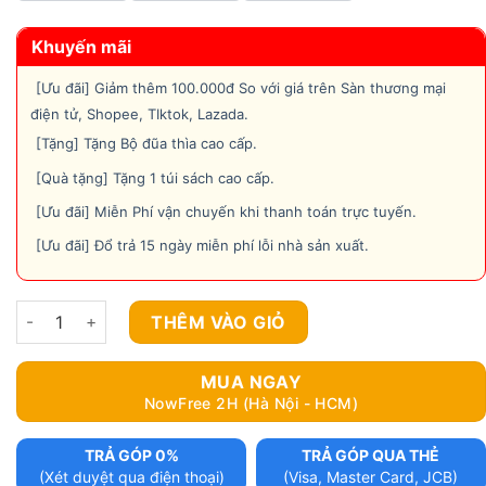
Khuyến mãi
[Ưu đãi] Giảm thêm 100.000đ So với giá trên Sàn thương mại
điện tử, Shopee, TIktok, Lazada.
[Tặng] Tặng Bộ đũa thìa cao cấp.
[Quà tặng] Tặng 1 túi sách cao cấp.
[Ưu đãi] Miễn Phí vận chuyến khi thanh toán trực tuyến.
[Ưu đãi] Đổ trả 15 ngày miễn phí lỗi nhà sản xuất.
Hộp cơm cắm điện văn phòng, Tiger Life h1 Model New Sp có t
THÊM VÀO GIỎ
MUA NGAY
NowFree 2H (Hà Nội - HCM)
TRẢ GÓP 0%
TRẢ GÓP QUA THẺ
(Xét duyệt qua điện thoại)
(Visa, Master Card, JCB)