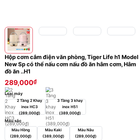
Hộp cơm cắm điện văn phòng, Tiger Life h1 Model
New Sp có thể nấu cơm nấu đồ ăn hâm cơm, Hâm
đồ ăn ..H1
₫
289,000
Loại máy
2 Tầng 2 Khay
3 Tầng 3 khay
inox HC3
inox H51
(289,000₫)
(389,000₫)
Màu sắc
Màu Hồng
Màu Kaki
Màu Nâu
(289,000₫)
(389,000₫)
(289,000₫)