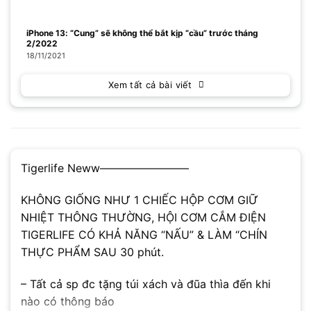
iPhone 13: “Cung” sẽ không thể bắt kịp “cầu” trước tháng
2/2022
18/11/2021
Xem tất cả bài viết
Tigerlife Neww————————
KHÔNG GIỐNG NHƯ 1 CHIẾC HỘP CƠM GIỮ
NHIỆT THÔNG THƯỜNG, HỘI CƠM CẮM ĐIỆN
TIGERLIFE CÓ KHẢ NĂNG “NẤU” & LÀM “CHÍN
THỰC PHẨM SAU 30 phút.
– Tất cả sp đc tặng túi xách và đũa thìa đến khi
nào có thông báo